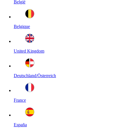
België
Belgique
United Kingdom
Deutschland/Österreich
France
España