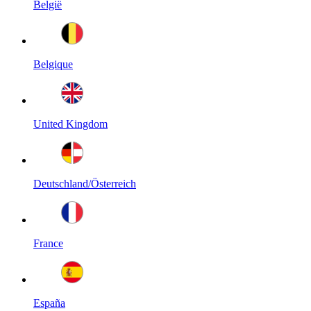
België
Belgique
United Kingdom
Deutschland/Österreich
France
España