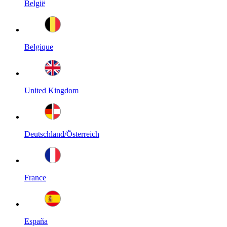
België
Belgique
United Kingdom
Deutschland/Österreich
France
España