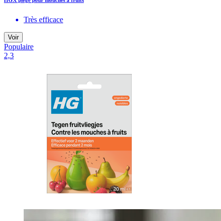
HGX piège pour mouches à fruits
Très efficace
Voir
Populaire
2,3