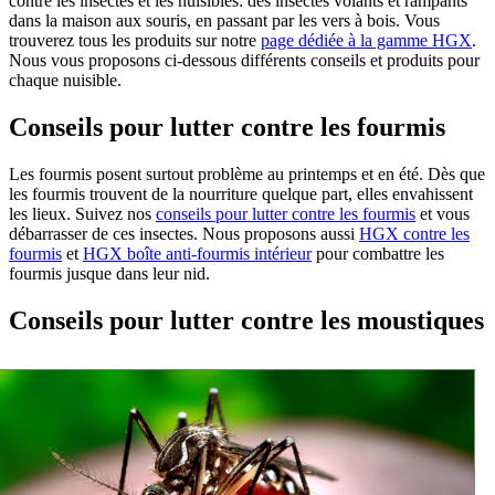
contre les insectes et les nuisibles: des insectes volants et rampants
dans la maison aux souris, en passant par les vers à bois. Vous
trouverez tous les produits sur notre
page dédiée à la gamme HGX
.
Nous vous proposons ci-dessous différents conseils et produits pour
chaque nuisible.
Conseils pour lutter contre les fourmis
Les fourmis posent surtout problème au printemps et en été. Dès que
les fourmis trouvent de la nourriture quelque part, elles envahissent
les lieux. Suivez nos
conseils pour lutter contre les fourmis
et vous
débarrasser de ces insectes. Nous proposons aussi
HGX contre les
fourmis
et
HGX boîte anti-fourmis intérieur
pour combattre les
fourmis jusque dans leur nid.
Conseils pour lutter contre les moustiques