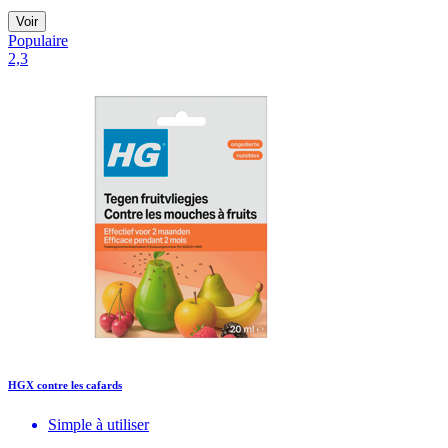
Voir
Populaire
2,3
HGX contre les cafards
Simple à utiliser