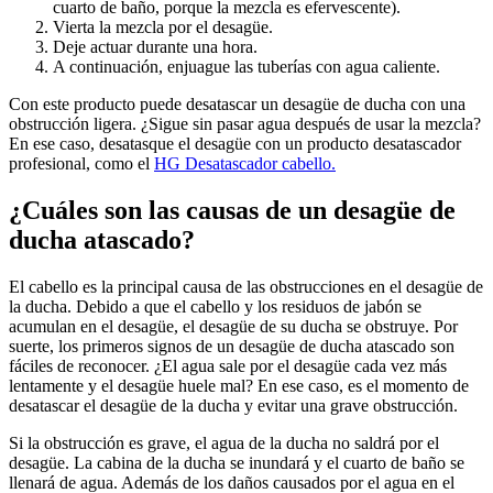
cuarto de baño, porque la mezcla es efervescente).
Vierta la mezcla por el desagüe.
Deje actuar durante una hora.
A continuación, enjuague las tuberías con agua caliente.
Con este producto puede desatascar un desagüe de ducha con una
obstrucción ligera. ¿Sigue sin pasar agua después de usar la mezcla?
En ese caso, desatasque el desagüe con un producto desatascador
profesional, como el
HG Desatascador cabello.
¿Cuáles son las causas de un desagüe de
ducha atascado?
El cabello es la principal causa de las obstrucciones en el desagüe de
la ducha. Debido a que el cabello y los residuos de jabón se
acumulan en el desagüe, el desagüe de su ducha se obstruye. Por
suerte, los primeros signos de un desagüe de ducha atascado son
fáciles de reconocer. ¿El agua sale por el desagüe cada vez más
lentamente y el desagüe huele mal? En ese caso, es el momento de
desatascar el desagüe de la ducha y evitar una grave obstrucción.
Si la obstrucción es grave, el agua de la ducha no saldrá por el
desagüe. La cabina de la ducha se inundará y el cuarto de baño se
llenará de agua. Además de los daños causados por el agua en el