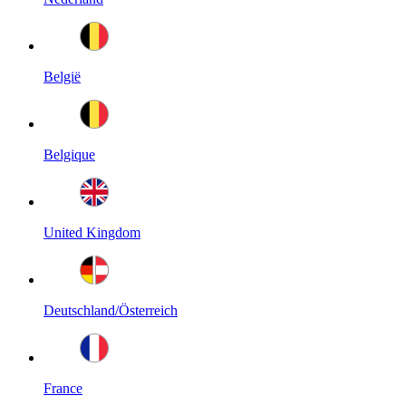
België
Belgique
United Kingdom
Deutschland/Österreich
France