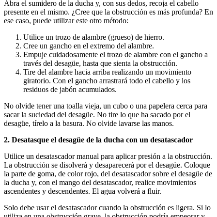
Abra el sumidero de la ducha y, con sus dedos, recoja el cabello
presente en el mismo. ¿Cree que la obstrucción es más profunda? En
ese caso, puede utilizar este otro método:
Utilice un trozo de alambre (grueso) de hierro.
Cree un gancho en el extremo del alambre.
Empuje cuidadosamente el trozo de alambre con el gancho a
través del desagüe, hasta que sienta la obstrucción.
Tire del alambre hacia arriba realizando un movimiento
giratorio. Con el gancho arrastrará todo el cabello y los
residuos de jabón acumulados.
No olvide tener una toalla vieja, un cubo o una papelera cerca para
sacar la suciedad del desagüe. No tire lo que ha sacado por el
desagüe, tírelo a la basura. No olvide lavarse las manos.
2. Desatasque el desagüe de la ducha con un desatascador
Utilice un desatascador manual para aplicar presión a la obstrucción.
La obstrucción se disolverá y desaparecerá por el desagüe. Coloque
la parte de goma, de color rojo, del desatascador sobre el desagüe de
la ducha y, con el mango del desatascador, realice movimientos
ascendentes y descendentes. El agua volverá a fluir.
Solo debe usar el desatascador cuando la obstrucción es ligera. Si lo
utiliza en una obstrucción grave, la obstrucción podría empeorar y