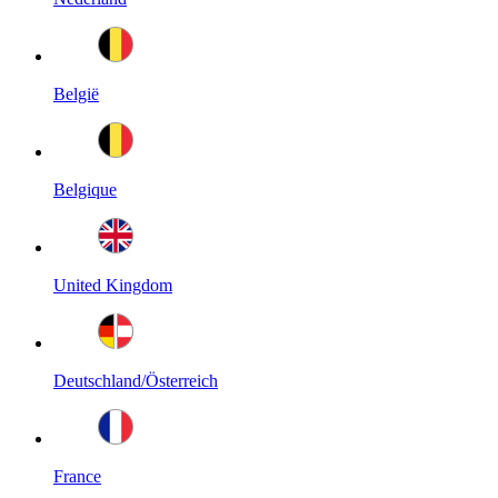
België
Belgique
United Kingdom
Deutschland/Österreich
France