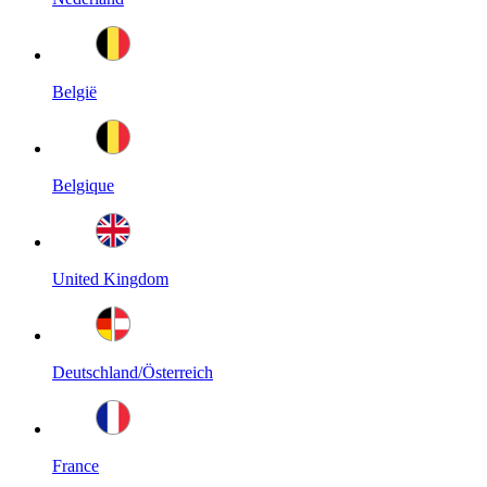
België
Belgique
United Kingdom
Deutschland/Österreich
France