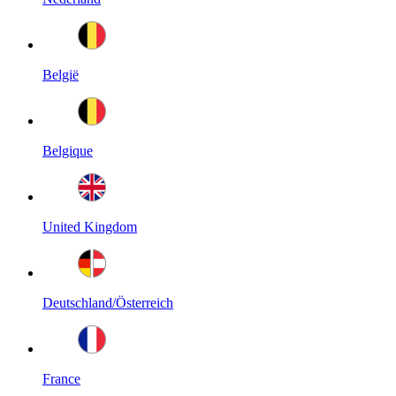
België
Belgique
United Kingdom
Deutschland/Österreich
France