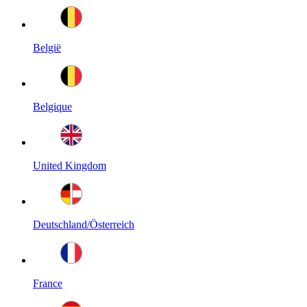
België
Belgique
United Kingdom
Deutschland/Österreich
France