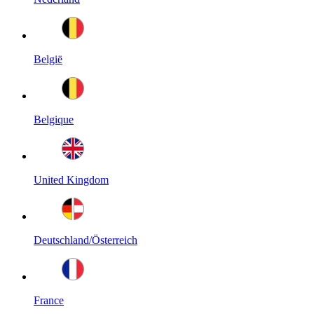
België
Belgique
United Kingdom
Deutschland/Österreich
France