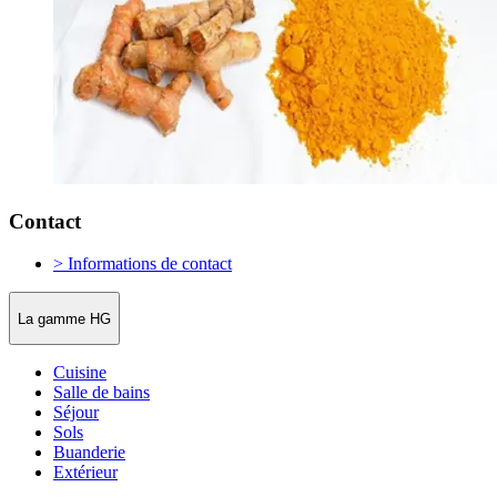
Contact
> Informations de contact
La gamme HG
Cuisine
Salle de bains
Séjour
Sols
Buanderie
Extérieur