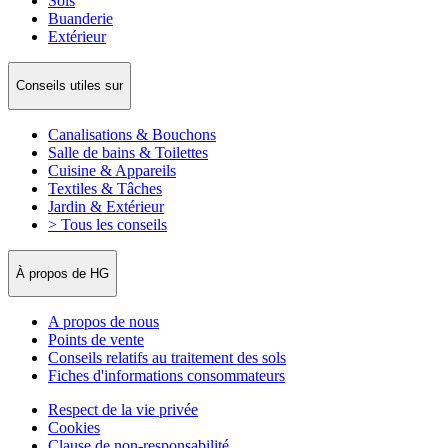
Sols
Buanderie
Extérieur
Conseils utiles sur
Canalisations & Bouchons
Salle de bains & Toilettes
Cuisine & Appareils
Textiles & Tâches
Jardin & Extérieur
> Tous les conseils
À propos de HG
A propos de nous
Points de vente
Conseils relatifs au traitement des sols
Fiches d'informations consommateurs
Respect de la vie privée
Cookies
Clause de non-responsabilité