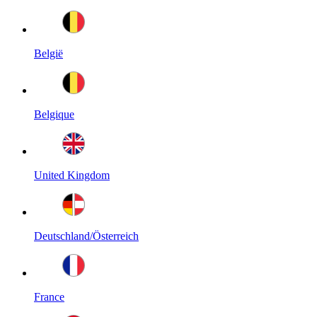
België
Belgique
United Kingdom
Deutschland/Österreich
France