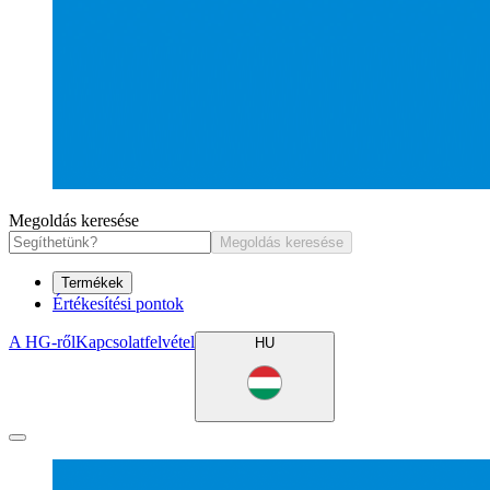
Megoldás keresése
Megoldás keresése
Termékek
Értékesítési pontok
A HG-ről
Kapcsolatfelvétel
HU