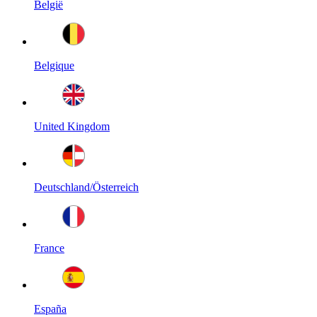
België
Belgique
United Kingdom
Deutschland/Österreich
France
España