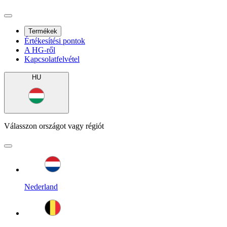
Termékek
Értékesítési pontok
A HG-ről
Kapcsolatfelvétel
HU
Válasszon országot vagy régiót
Nederland