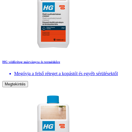
HG védőréteg márványra és terméskőre
Megóvja a felső réteget a kopástól és egyéb sérülésektől
Megtekintés