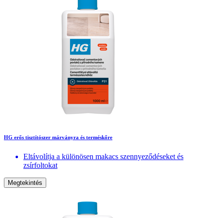
HG erős tisztítószer márványra és terméskőre
Eltávolítja a különösen makacs szennyeződéseket és
zsírfoltokat
Megtekintés