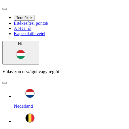
Termékek
Értékesítési pontok
A HG-ről
Kapcsolatfelvétel
HU
Válasszon országot vagy régiót
Nederland