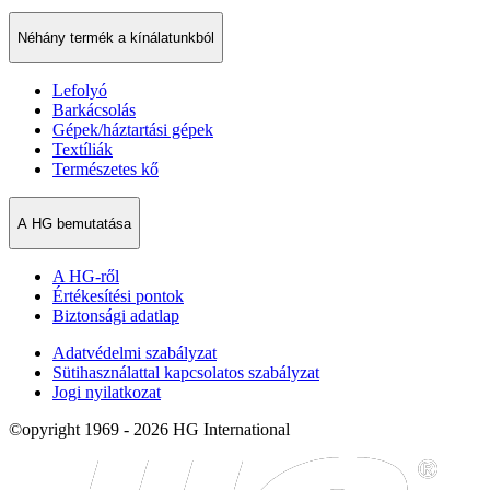
Néhány termék a kínálatunkból
Lefolyó
Barkácsolás
Gépek/háztartási gépek
Textíliák
Természetes kő
A HG bemutatása
A HG-ről
Értékesítési pontok
Biztonsági adatlap
Adatvédelmi szabályzat
Sütihasználattal kapcsolatos szabályzat
Jogi nyilatkozat
©opyright 1969 - 2026 HG International