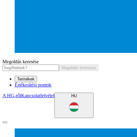
Megoldás keresése
Megoldás keresése
Termékek
Értékesítési pontok
A HG-ről
Kapcsolatfelvétel
HU