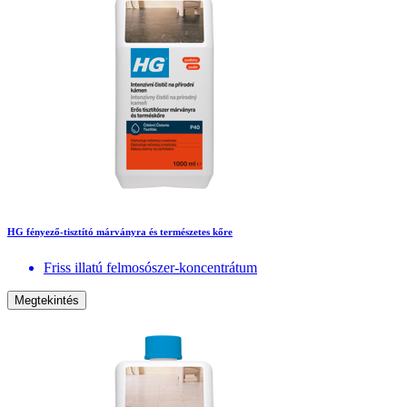
HG fényező-tisztító márványra és természetes kőre
Friss illatú felmosószer-koncentrátum
Megtekintés