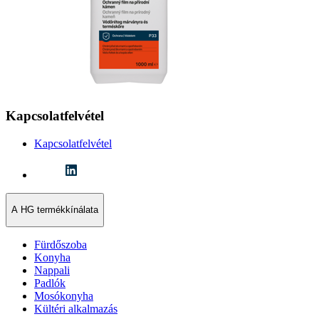
Kapcsolatfelvétel
Kapcsolatfelvétel
A HG termékkínálata
Fürdőszoba
Konyha
Nappali
Padlók
Mosókonyha
Kültéri alkalmazás