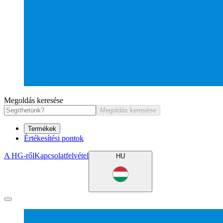
Megoldás keresése
Megoldás keresése
Termékek
Értékesítési pontok
A HG-ről
Kapcsolatfelvétel
HU