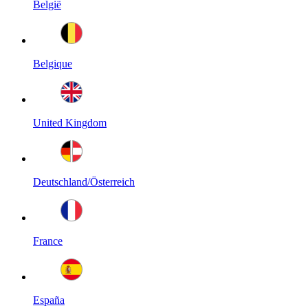
België
Belgique
United Kingdom
Deutschland/Österreich
France
España