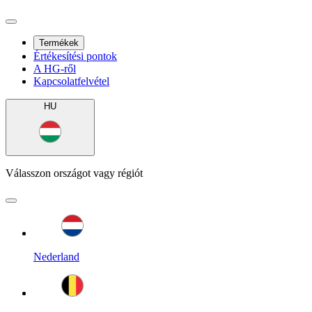
Termékek
Értékesítési pontok
A HG-ről
Kapcsolatfelvétel
HU
Válasszon országot vagy régiót
Nederland