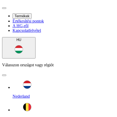
Termékek
Értékesítési pontok
A HG-ről
Kapcsolatfelvétel
HU
Válasszon országot vagy régiót
Nederland