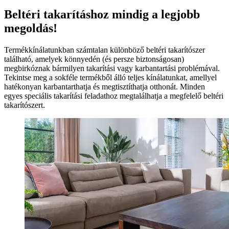
Beltéri takarításhoz mindig a legjobb
megoldás!
Termékkínálatunkban számtalan különböző beltéri takarítószer
található, amelyek könnyedén (és persze biztonságosan)
megbirkóznak bármilyen takarítási vagy karbantartási problémával.
Tekintse meg a sokféle termékből álló teljes kínálatunkat, amellyel
hatékonyan karbantarthatja és megtisztíthatja otthonát. Minden
egyes speciális takarítási feladathoz megtalálhatja a megfelelő beltéri
takarítószert.