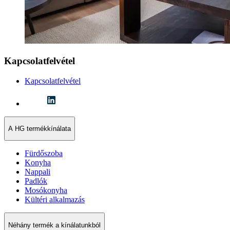
Kapcsolatfelvétel
Kapcsolatfelvétel
A HG termékkínálata
Fürdőszoba
Konyha
Nappali
Padlók
Mosókonyha
Kültéri alkalmazás
Néhány termék a kínálatunkból