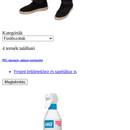
Kategóriák
4 termék található
HG intenzív műanyagtisztító
Festett felületekhez és tapétához is
Megtekintés