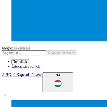
Megoldás keresése
Megoldás keresése
Termékek
Értékesítési pontok
A HG-ről
Kapcsolatfelvétel
HU