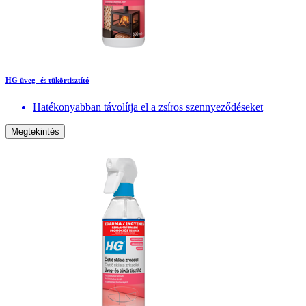
HG üveg- és tükörtisztító
Hatékonyabban távolítja el a zsíros szennyeződéseket
Megtekintés