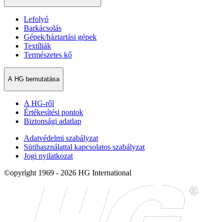
Lefolyó
Barkácsolás
Gépek/háztartási gépek
Textíliák
Természetes kő
A HG bemutatása
A HG-ről
Értékesítési pontok
Biztonsági adatlap
Adatvédelmi szabályzat
Sütihasználattal kapcsolatos szabályzat
Jogi nyilatkozat
©opyright 1969 - 2026 HG International