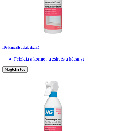
HG kandallóablak-tisztító
Feloldja a kormot, a zsírt és a kátrányt
Megtekintés