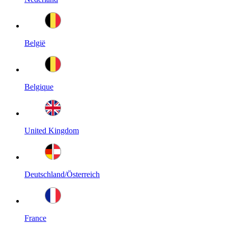
België
Belgique
United Kingdom
Deutschland/Österreich
France