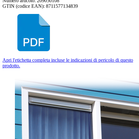
Numero articolo: 209050108
GTIN (codice EAN): 8711577134839
Apri l'etichetta completa incluse le indicazioni di pericolo di questo
prodotto.