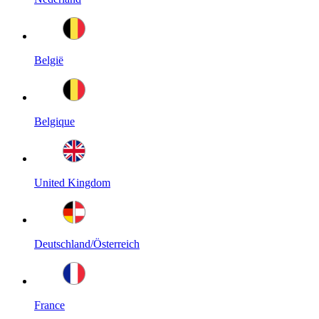
België
Belgique
United Kingdom
Deutschland/Österreich
France