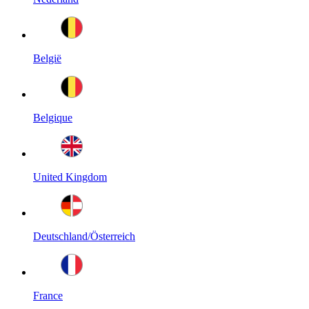
België
Belgique
United Kingdom
Deutschland/Österreich
France