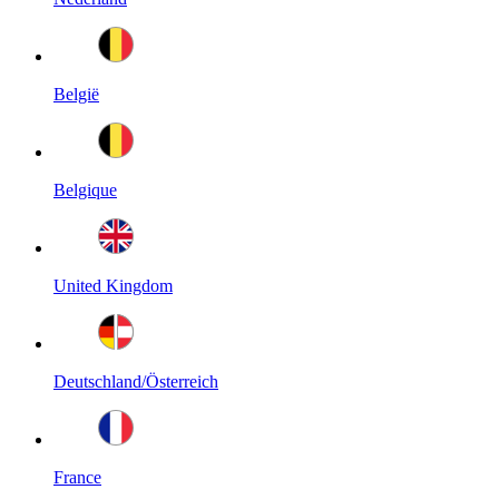
België
Belgique
United Kingdom
Deutschland/Österreich
France