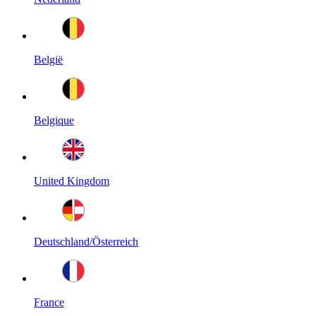
België
Belgique
United Kingdom
Deutschland/Österreich
France