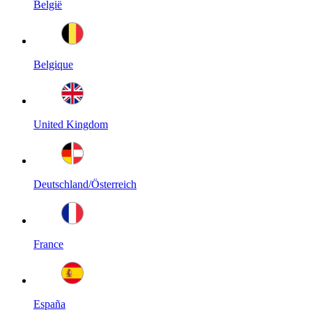
België
Belgique
United Kingdom
Deutschland/Österreich
France
España