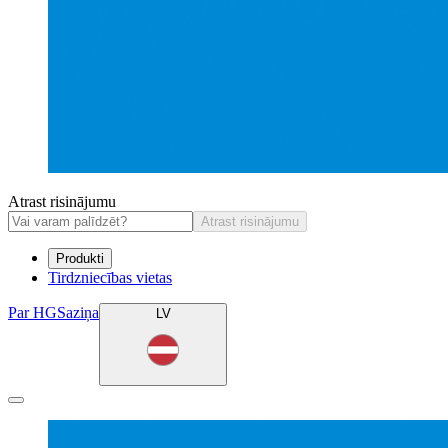
Atrast risinājumu
Atrast risinājumu
Produkti
Tirdzniecības vietas
Par HG
Saziņa
LV