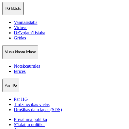
HG klāsts
Vannasistaba
Virtuve
Dzīvojamā istaba
Grīdas
Mūsu klāsta izlase
Notekcaurules
Ierīces
Par HG
Par HG
Tirdzniecības vietas
Drošības datu lapas (SDS)
Privātuma politika
Sīkdatņu politika