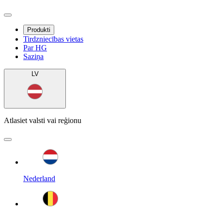
Produkti
Tirdzniecības vietas
Par HG
Saziņa
LV
Atlasiet valsti vai reģionu
Nederland