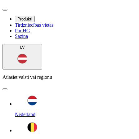
Produkti
Tirdzniecības vietas
Par HG
Saziņa
LV
Atlasiet valsti vai reģionu
Nederland