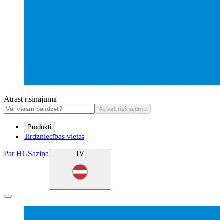
Atrast risinājumu
Atrast risinājumu
Produkti
Tirdzniecības vietas
Par HG
Saziņa
LV