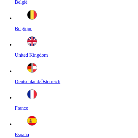
België
Belgique
United Kingdom
Deutschland/Österreich
France
España