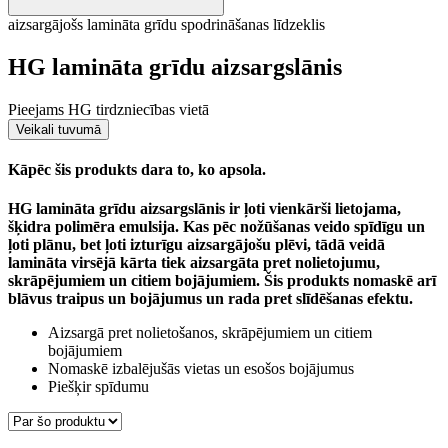
aizsargājošs lamināta grīdu spodrināšanas līdzeklis
HG lamināta grīdu aizsargslānis
Pieejams HG tirdzniecības vietā
Veikali tuvumā
Kāpēc šis produkts dara to, ko apsola.
HG lamināta grīdu aizsargslānis ir ļoti vienkārši lietojama,
šķidra polimēra emulsija. Kas pēc nožūšanas veido spīdīgu un
ļoti plānu, bet ļoti izturīgu aizsargājošu plēvi, tādā veidā
lamināta virsējā kārta tiek aizsargāta pret nolietojumu,
skrāpējumiem un citiem bojājumiem. Šis produkts nomaskē arī
blāvus traipus un bojājumus un rada pret slīdēšanas efektu.
Aizsargā pret nolietošanos, skrāpējumiem un citiem
bojājumiem
Nomaskē izbalējušās vietas un esošos bojājumus
Piešķir spīdumu