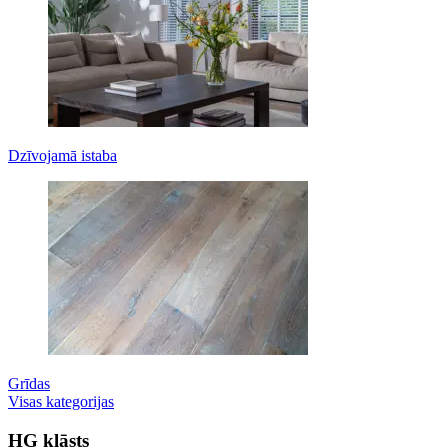
Dzīvojamā istaba
Grīdas
Visas kategorijas
HG klāsts