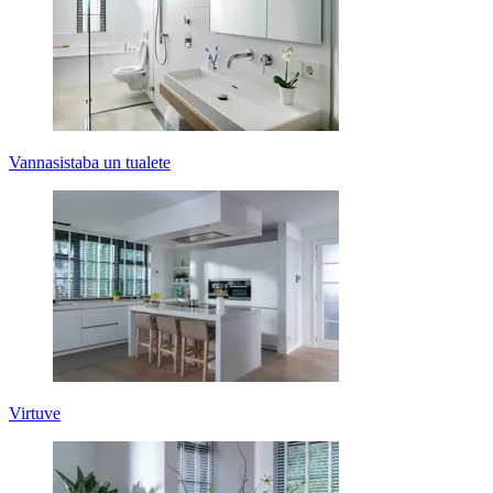
Vannasistaba un tualete
Virtuve