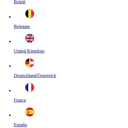
België
Belgique
United Kingdom
Deutschland/Österreich
France
España