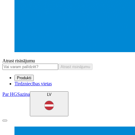
Atrast risinājumu
Atrast risinājumu
Produkti
Tirdzniecības vietas
Par HG
Saziņa
LV