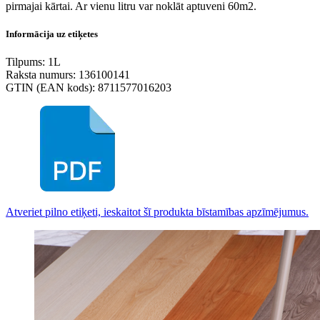
pirmajai kārtai. Ar vienu litru var noklāt aptuveni 60m2.
Informācija uz etiķetes
Tilpums: 1L
Raksta numurs: 136100141
GTIN (EAN kods): 8711577016203
Atveriet pilno etiķeti, ieskaitot šī produkta bīstamības apzīmējumus.