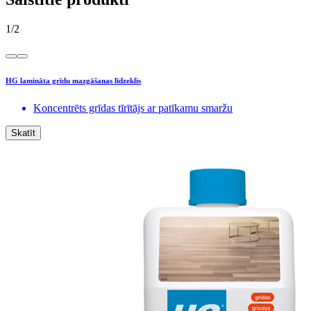
1
/
2
HG lamināta grīdu mazgāšanas līdzeklis
Koncentrēts grīdas tīrītājs ar patīkamu smaržu
Skatīt