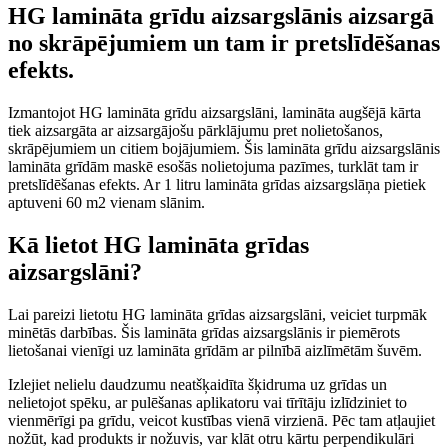
HG lamināta grīdu aizsargslānis aizsargā
no skrāpējumiem un tam ir pretslīdēšanas
efekts.
Izmantojot HG lamināta grīdu aizsargslāni, lamināta augšējā kārta
tiek aizsargāta ar aizsargājošu pārklājumu pret nolietošanos,
skrāpējumiem un citiem bojājumiem. Šis lamināta grīdu aizsargslānis
lamināta grīdām maskē esošās nolietojuma pazīmes, turklāt tam ir
pretslīdēšanas efekts. Ar 1 litru lamināta grīdas aizsargslāņa pietiek
aptuveni 60 m2 vienam slānim.
Kā lietot HG lamināta grīdas
aizsargslāni?
Lai pareizi lietotu HG lamināta grīdas aizsargslāni, veiciet turpmāk
minētās darbības. Šis lamināta grīdas aizsargslānis ir piemērots
lietošanai vienīgi uz lamināta grīdām ar pilnībā aizlīmētām šuvēm.
Izlejiet nelielu daudzumu neatšķaidīta šķidruma uz grīdas un
nelietojot spēku, ar pulēšanas aplikatoru vai tīrītāju izlīdziniet to
vienmērīgi pa grīdu, veicot kustības vienā virzienā. Pēc tam atļaujiet
nožūt, kad produkts ir nožuvis, var klāt otru kārtu perpendikulāri