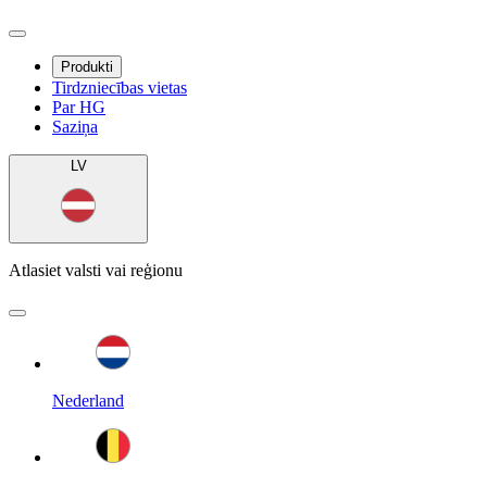
Produkti
Tirdzniecības vietas
Par HG
Saziņa
LV
Atlasiet valsti vai reģionu
Nederland