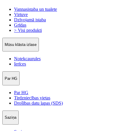
Vannasistaba un tualete
Virtuve
Dzīvojamā istaba
Grīdas
> Visi produkti
Mūsu klāsta izlase
Notekcaurules
Ierīces
Par HG
Par HG
Tirdzniecības vietas
Drošības datu lapas (SDS)
Saziņa