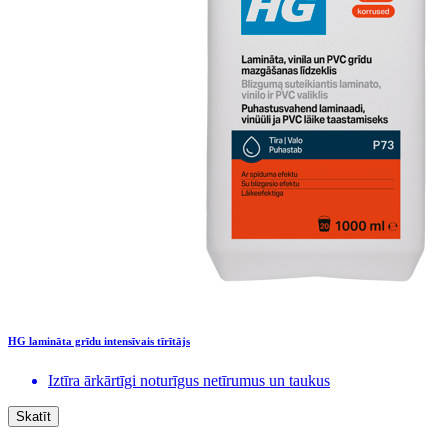
HG lamināta grīdu intensīvais tīrītājs
Iztīra ārkārtīgi noturīgus netīrumus un taukus
Skatīt