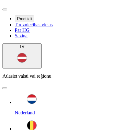
Produkti
Tirdzniecības vietas
Par HG
Saziņa
LV
Atlasiet valsti vai reģionu
Nederland