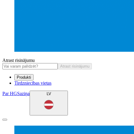
Atrast risinājumu
Atrast risinājumu
Produkti
Tirdzniecības vietas
Par HG
Saziņa
LV