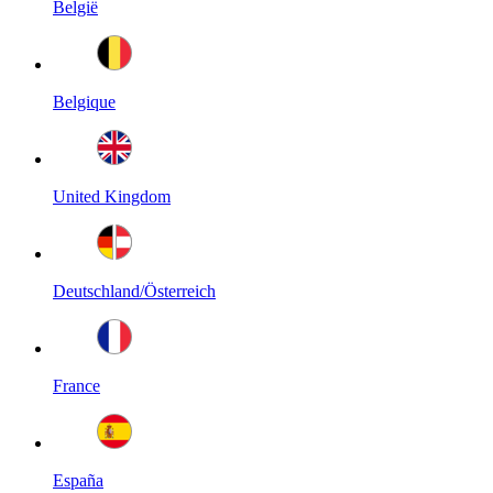
België
Belgique
United Kingdom
Deutschland/Österreich
France
España