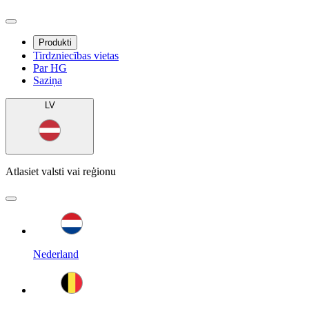
Produkti
Tirdzniecības vietas
Par HG
Saziņa
LV
Atlasiet valsti vai reģionu
Nederland