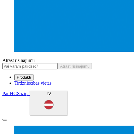
Atrast risinājumu
Atrast risinājumu
Produkti
Tirdzniecības vietas
Par HG
Saziņa
LV