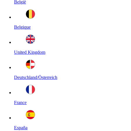
België
Belgique
United Kingdom
Deutschland/Österreich
France
España