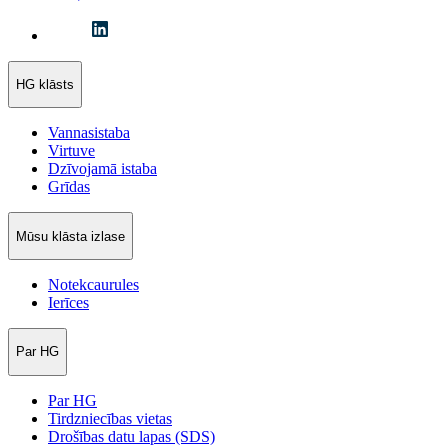
HG klāsts
Vannasistaba
Virtuve
Dzīvojamā istaba
Grīdas
Mūsu klāsta izlase
Notekcaurules
Ierīces
Par HG
Par HG
Tirdzniecības vietas
Drošības datu lapas (SDS)