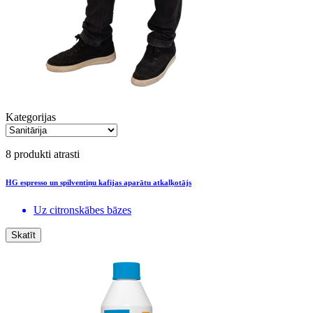
Kategorijas
8 produkti atrasti
HG espresso un spilventiņu kafijas aparātu atkaļķotājs
Uz citronskābes bāzes
Skatīt