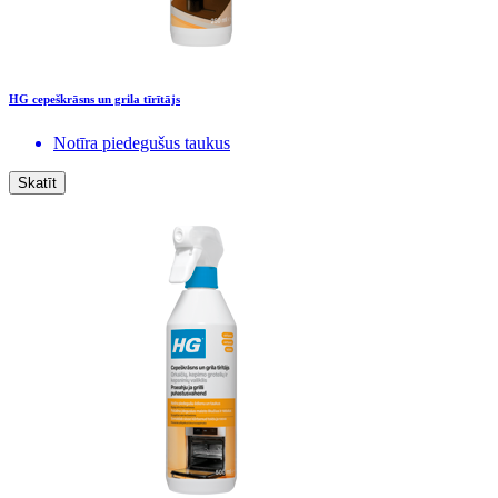
HG cepeškrāsns un grila tīrītājs
Notīra piedegušus taukus
Skatīt