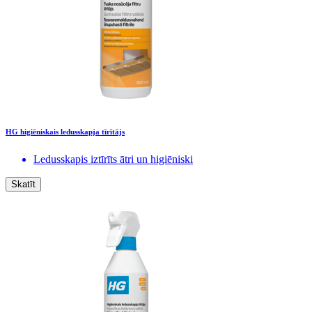
HG higiēniskais ledusskapja tīrītājs
Ledusskapis iztīrīts ātri un higiēniski
Skatīt