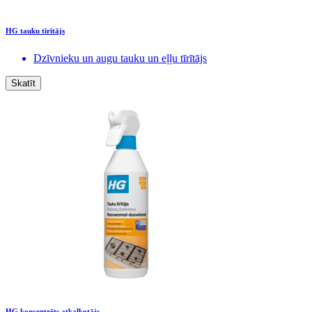
HG tauku tīrītājs
Dzīvnieku un augu tauku un eļļu tīrītājs
Skatīt
HG koncentrēts atkaļķotājs