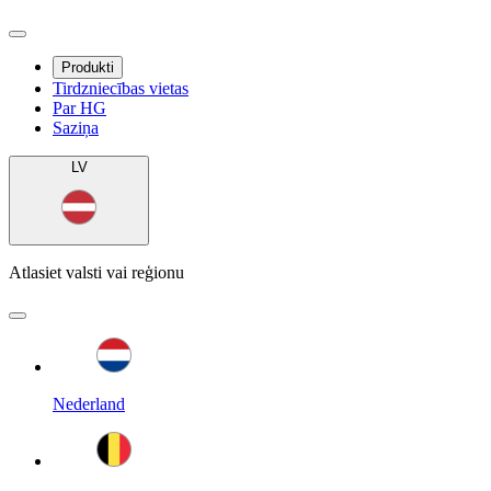
Produkti
Tirdzniecības vietas
Par HG
Saziņa
LV
Atlasiet valsti vai reģionu
Nederland