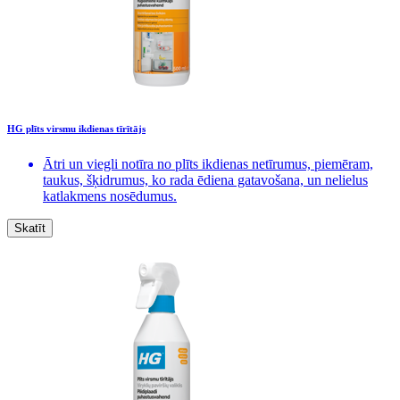
HG plīts virsmu ikdienas tīrītājs
Ātri un viegli notīra no plīts ikdienas netīrumus, piemēram,
taukus, šķidrumus, ko rada ēdiena gatavošana, un nelielus
katlakmens nosēdumus.
Skatīt