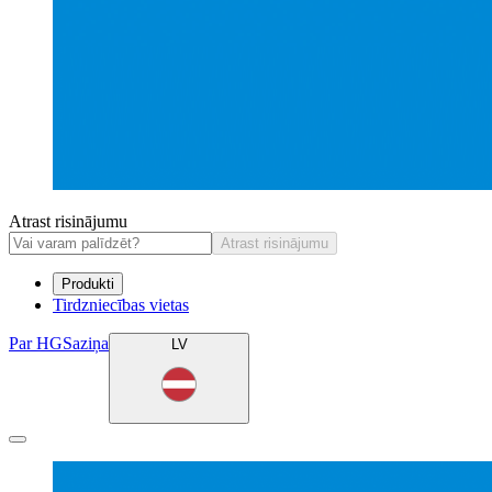
Atrast risinājumu
Atrast risinājumu
Produkti
Tirdzniecības vietas
Par HG
Saziņa
LV