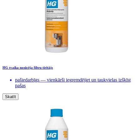
HG tvaika nosūcēja filtru tīrītājs
pašiedarbīgs — vienkārši iegremdējiet un taukvielas izšķīst
pašas
Skatīt