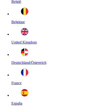
België
Belgique
United Kingdom
Deutschland/Österreich
France
España