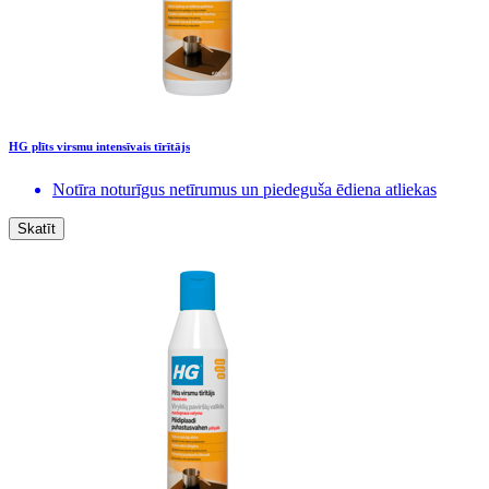
HG plīts virsmu intensīvais tīrītājs
Notīra noturīgus netīrumus un piedeguša ēdiena atliekas
Skatīt