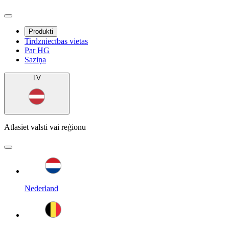
Produkti
Tirdzniecības vietas
Par HG
Saziņa
LV
Atlasiet valsti vai reģionu
Nederland