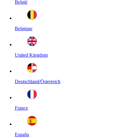
België
Belgique
United Kingdom
Deutschland/Österreich
France
España