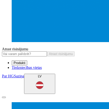
Atrast risinājumu
Atrast risinājumu
Produkti
Tirdzniecības vietas
Par HG
Saziņa
LV