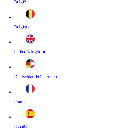
België
Belgique
United Kingdom
Deutschland/Österreich
France
España