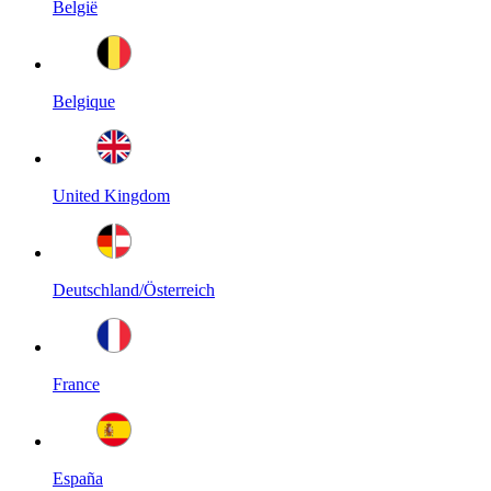
België
Belgique
United Kingdom
Deutschland/Österreich
France
España