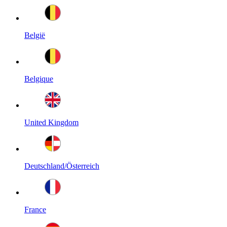
België
Belgique
United Kingdom
Deutschland/Österreich
France