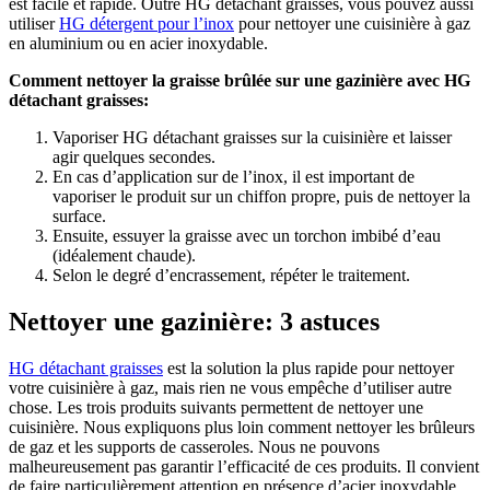
est facile et rapide. Outre HG détachant graisses, vous pouvez aussi
utiliser
HG détergent pour l’inox
pour nettoyer une cuisinière à gaz
en aluminium ou en acier inoxydable.
Comment nettoyer la graisse brûlée sur une gazinière avec HG
détachant graisses:
Vaporiser HG détachant graisses sur la cuisinière et laisser
agir quelques secondes.
En cas d’application sur de l’inox, il est important de
vaporiser le produit sur un chiffon propre, puis de nettoyer la
surface.
Ensuite, essuyer la graisse avec un torchon imbibé d’eau
(idéalement chaude).
Selon le degré d’encrassement, répéter le traitement.
Nettoyer une gazinière: 3 astuces
HG détachant graisses
est la solution la plus rapide pour nettoyer
votre cuisinière à gaz, mais rien ne vous empêche d’utiliser autre
chose. Les trois produits suivants permettent de nettoyer une
cuisinière. Nous expliquons plus loin comment nettoyer les brûleurs
de gaz et les supports de casseroles. Nous ne pouvons
malheureusement pas garantir l’efficacité de ces produits. Il convient
de faire particulièrement attention en présence d’acier inoxydable.