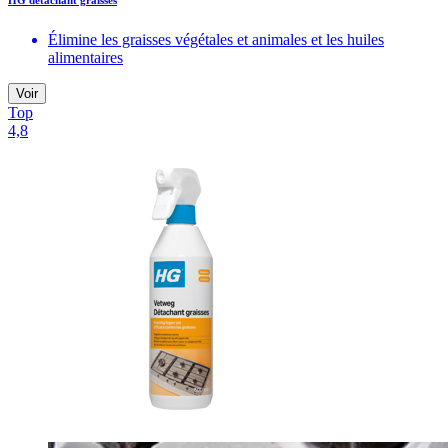
HG détachant graisses
Élimine les graisses végétales et animales et les huiles
alimentaires
Voir
Top
4,8