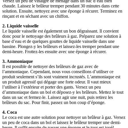
Versez un peu de vinaigre de ménage dans un bac d’eau bien
chaude. Laissez le brûleur tremper pendant 30 minutes dans cette
solution. Ensuite, nettoyez avec une éponge à récurer. Terminez en
rinçant et en séchant avec un chiffon.
2. Liquide vaisselle
Le liquide vaisselle est également un bon dégraissant. Il convient
donc pour le nettoyage des brûleurs à gaz. Préparez une solution à
base d’eau et de quelques gouttes de liquide vaisselle dans une
bassine. Plongez-y les brûleurs et laissez-les tremper pendant une
demi-heure. Frottez-les ensuite avec une éponge à récurer.
3. Ammoniaque
Il est possible de nettoyer des brûleurs de gaz avec de
l’ammoniaque. Cependant, nous vous conseillons d’utiliser ce
produit seulement s’ils sont vraiment incrustés. L’ammoniaque est
un produit agressif qui dégage une forte odeur. Il vaut mieux
l’utiliser à l’extérieur et porter des gants. Versez un peu
d’ammoniaque dans un bol et déposez-y les brûleurs. Mettez le tout
dans un sac et fermez-le. Laissez agir une nuit, puis retirez les
brûleurs du sac. Pour finir, passez un bon coup d’éponge.
4. Coca
Le coca est une autre solution pour nettoyer un brûleur à gaz. Versez
un peu de coca dans un bol et laissez le brûleur tremper une demi-
heure. Il suffit ensuite de passer une éponge et le tour est joué!