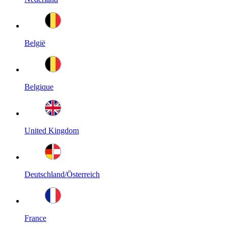
België
Belgique
United Kingdom
Deutschland/Österreich
France