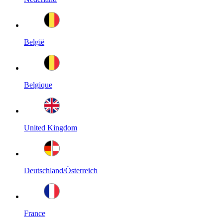
België
Belgique
United Kingdom
Deutschland/Österreich
France