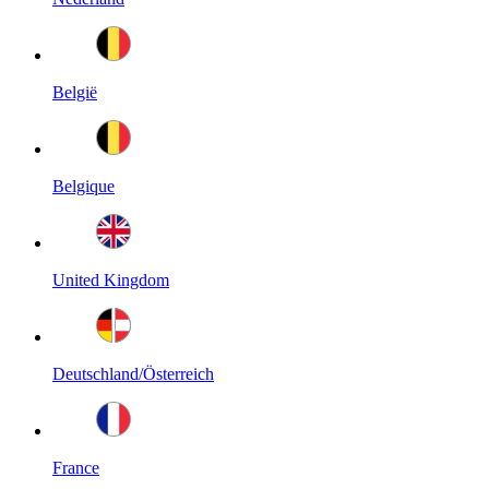
België
Belgique
United Kingdom
Deutschland/Österreich
France