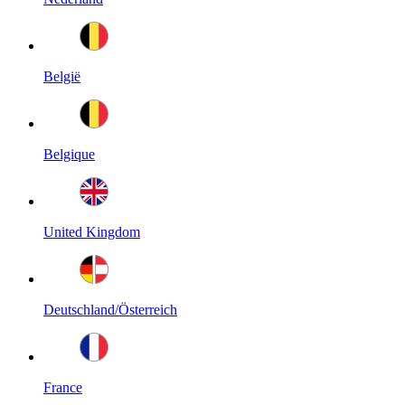
België
Belgique
United Kingdom
Deutschland/Österreich
France