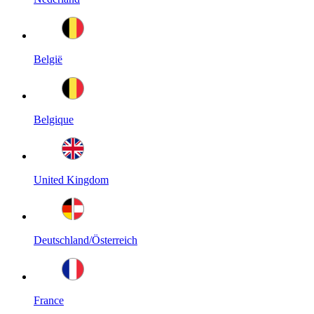
België
Belgique
United Kingdom
Deutschland/Österreich
France