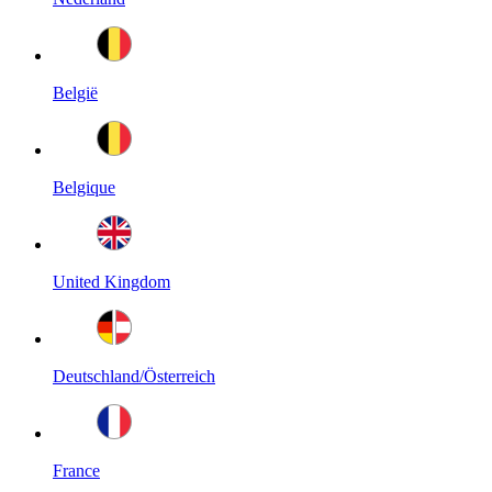
België
Belgique
United Kingdom
Deutschland/Österreich
France