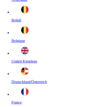
België
Belgique
United Kingdom
Deutschland/Österreich
France