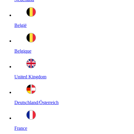
België
Belgique
United Kingdom
Deutschland/Österreich
France