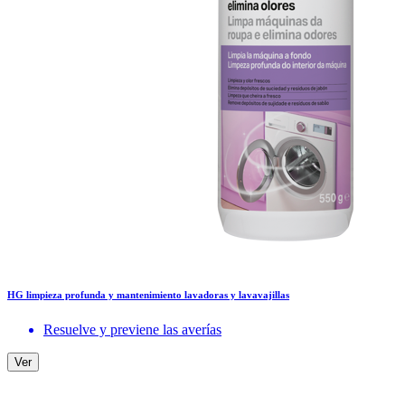
HG limpieza profunda y mantenimiento lavadoras y lavavajillas
Resuelve y previene las averías
Ver