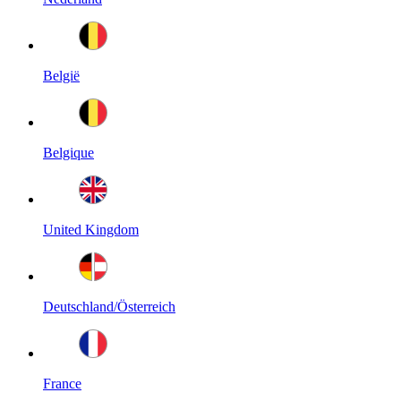
België
Belgique
United Kingdom
Deutschland/Österreich
France