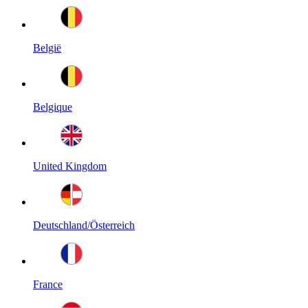
België
Belgique
United Kingdom
Deutschland/Österreich
France