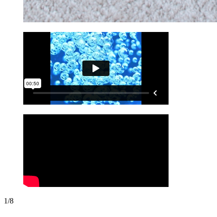
1
/
8