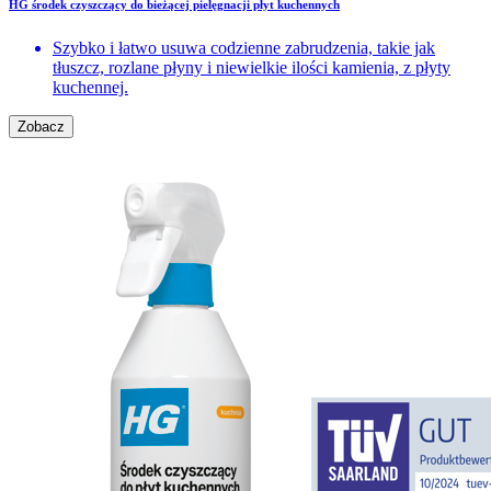
HG środek czyszczący do bieżącej pielęgnacji płyt kuchennych
Szybko i łatwo usuwa codzienne zabrudzenia, takie jak
tłuszcz, rozlane płyny i niewielkie ilości kamienia, z płyty
kuchennej.
Zobacz