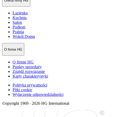
Oferta firmy HG
Łazienka
Kuchnia
Salon
Podłogi
Pralnia
Wokół Domu
O firmie HG
O firmie HG
Punkty sprzedaży
Znajdź rozwiązanie
Karty charakterystyki
Polityka prywatności
Pliki cookie
Wyłączenie odpowiedzialności
©opyright 1969 - 2026 HG International