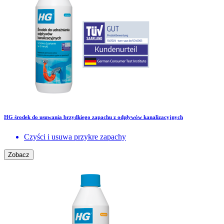
HG środek do usuwania brzydkiego zapachu z odpływów kanalizacyjnych
Czyści i usuwa przykre zapachy
Zobacz