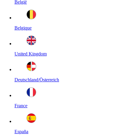
België
Belgique
United Kingdom
Deutschland/Österreich
France
España