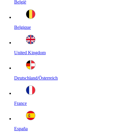
België
Belgique
United Kingdom
Deutschland/Österreich
France
España