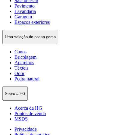
Sala de estar
Pavimento
Lavandaria
Garagem
Espaços exteriores
Uma seleção da nossa gama
Canos
Bricolagem
Aparelhos
Têxteis
Odor
Pedra natural
Sobre a HG
Acerca da HG
Pontos de venda
MSDS
Privacidade
Política de cookies