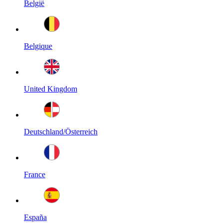
België
Belgique
United Kingdom
Deutschland/Österreich
France
España